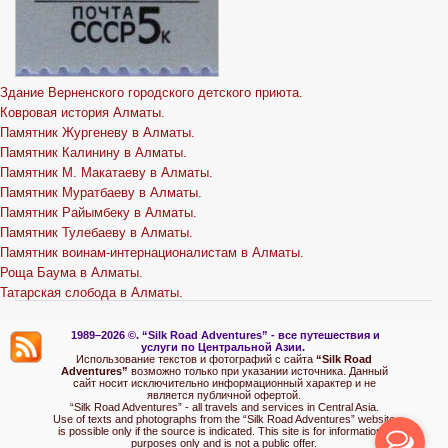
Здание Верненского городского детского приюта.
Ковровая история Алматы.
Памятник Жургеневу в Алматы.
Памятник Калинину в Алматы.
Памятник М. Макатаеву в Алматы.
Памятник Муратбаеву в Алматы.
Памятник Райымбеку в Алматы.
Памятник Тулебаеву в Алматы.
Памятник воинам-интернационалистам в Алматы.
Роща Баума в Алматы.
Татарская слобода в Алматы.
1989–2026 ©.
“Silk Road Adventures” - вс
е путешествия и
услуги по Центральной Азии.
Использование текстов и фотографий с сайта
“Silk Road
Adventures”
возможно только при указании источника. Данный
сайт носит исключительно информационный характер и не
является публичной офертой.
“Silk Road Adventures” - all travels and services in Central Asia.
Use of texts and photographs from the “Silk Road Adventures” website
is possible only if the source is indicated. This site is for informational
purposes only and is not a public offer.