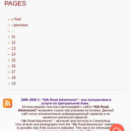
PAGES
« first
‹ previous
…
11
12
13
14
15
16
17
18
19
1989–2026 ©.
“Silk Road Adventures” - вс
е путешествия и
услуги по Центральной Азии.
Использование текстов и фотографий с сайта
“Silk Road
Adventures”
возможно только при указании источника. Данный
сайт носит исключительно информационный характер и не
является публичной офертой.
“Silk Road Adventures” - all travels and services in Central Asia.
Use of texts and photographs from the “Silk Road Adventures” website
is possible only if the source is indicated. This site is for informational