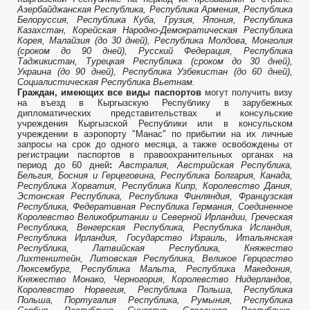
Азербайджанская Республика, Республика Армения, Республика
Белоруссия, Республика Куба, Грузия, Япония, Республика
Казахстан, Корейская Народно-Демократическая Республика
Корея, Малайзия (до 30 дней), Республика Молдова, Монголия
(сроком до 90 дней), Русский Федерация, Республика
Таджикистан, Турецкая Республика (сроком до 30 дней),
Украина (до 90 дней), Республика Узбекистан (до 60 дней),
Социалистическая Республика Вьетнам.
Граждан, имеющих все виды паспортов
могут получить визу
на въезд в Кыргызскую Республику в зарубежных
дипломатических представительствах и консульские
учреждения Кыргызской Республики или в консульском
учреждении в аэропорту "Манас" по прибытии на их личные
запросы на срок до одного месяца, а также освобождены от
регистрации паспортов в правоохранительных органах на
период до 60 дней
:
Австралия, Австрийская Республика,
Бельгия, Босния и Герцеговина, Республика Болгария, Канада,
Республика Хорватия, Республика Кипр, Королевство Дания,
Эстонская Республика, Республика Финляндия, Французская
Республика, Федеративная Республика Германия, Соединенное
Королевство Великобритании и Северной Ирландии, Греческая
Республика, Венгерская Республика, Республика Исландия,
Республика Ирландия, Государство Израиль, Итальянская
Республика, Латвийская Республика, Княжество
Лихтенштейн, Литовская Республика, Великое Герцогство
Люксембург, Республика Мальта, Республика Македония,
Княжество Монако, Черногория, Королевство Нидерландов,
Королевство Норвегия, Республика Польша, Республика
Польша, Португалия Республика, Румыния, Республика