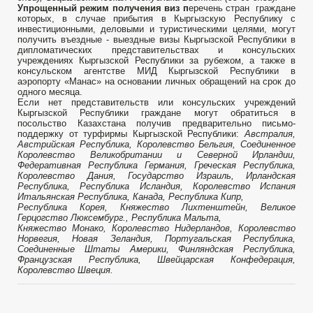
Упрощенный режим получения виз п
еречень стран граждане
которых, в случае прибытия в Кыргызскую Республику с
инвестиционными, деловыми и туристическими целями, могут
получить въездные - выездные визы Кыргызской Республики в
дипломатических представительствах и консульских
учреждениях Кыргызской Республики за рубежом, а также в
консульском агентстве МИД Кыргызской Республики в
аэропорту «Манас» на основании личных обращений на срок до
одного месяца.
Если нет представительств или консульских учреждений
Кыргызской Республики граждане могут обратиться в
посольство Казахстана получив предварительно письмо-
поддержку от турфирмы Кыргызской Республики:
Австралия,
Австрийская Республика, Королевство Бельгия, Соединенное
Королевство Великобритании и Северной Ирландии,
Федеративная Республика Германия, Греческая Республика,
Королевство Дания, Государство Израиль, Ирландская
Республика, Республика Исландия, Королевство Испания
Итальянская Республика, Канада, Республика Кипр,
Республика Корея, Княжество Лихтенштейн, Великое
Герцогство Люксембург., Республика Мальта,
Княжество Монако, Королевство Нидерландов, Королевство
Норвегия, Новая Зеландия, Португальская Республика,
Соединенные Штаты Америки, Финляндская Республика,
Французская Республика, Швейцарская Конфедерация,
Королевство Швеция.