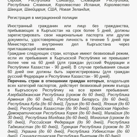
Сербия, Республика Сингапур, Словацкая Республика,
Республика Словения, Королевство Испания, Королевство
Швеция, Швейцария, США, Новая Зеландия,
Регистрация в миграционной полиции
Иностранный гражданин или лицо без гражданства,
прибывающих в Кыргызстан на срок более 5 дней, должны
зарегистрировать свои национальные паспорта или другие
документы, удостоверяющие личность в течение 5 дней при
Министерстве внутренних дел Кыргызстана через
приглашающей компании.
Граждане следующих стран, которые имеют безвизовый режим,
если их пребывания в Кыргызской Республике не превышает
более чем на 60 дней (для граждан русский Федерации и
Республики Казахстан - 90 дней). В случае пребывания свыше
60 дней они должны быть зарегистрированы (для граждан
русский Федерации и Республики Казахстан - 90 дней).
Перечень стран в отношении граждан которых
, владельцев
всех категорий паспортов, действует безвизовый режим въезда
в Кыргызскую Республику на все время пребывания:
Азербайджанская Республика (сроком до 60 дней), Республика
Армения (до 60 дней), Республика Беларусь (до 60 дней),
Республика Куба (до 60 дней), Грузия (до 60 дней), Япония (до 60
дней), Республика Казахстан (до 90 дней). Корейская Народно-
Демократическая Республика Корея (до 60 дней), Малайзия (до
30 дней), Республика Молдова (до 60 дней), Монголия (сроком до
60 дней), Российская Федерация (до 90 дней), Республика
Таджикистан (до 60 дней), Турецкая Республика (сроком до 30
дней), Украина (до 60 дней), Республика Узбекистан (до 60
дней), Социалистическая Республика Вьетнам (до 60 дней).