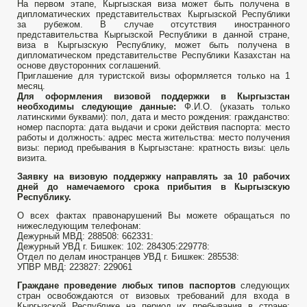
На первом этапе, Кыргызская виза может быть получена в
дипломатических представительствах Кыргызской Республики
за рубежом. В случае отсутствия иностранного
представительства Кыргызской Республики в данной стране,
виза в Кыргызскую Республику, может быть получена в
дипломатическом представительстве Республики Казахстан на
основе двусторонних соглашений.
Приглашение для туристской визы оформляется только на 1
месяц.
Для оформления визовой поддержки в Кыргызстан
необходимы следующие данные:
Ф.И.О. (указать только
латинскими буквами): пол, дата и место рождения: гражданство:
номер паспорта: дата выдачи и сроки действия паспорта: место
работы и должность: адрес места жительства: место получения
визы: период пребывания в Кыргызстане: кратность визы: цель
визита.
Заявку на визовую поддержку направлять за 10 рабочих
дней до намечаемого срока прибытия в Кыргызскую
Республику.
О всех фактах правонарушений Вы можете обращаться по
нижеследующим телефонам:
Дежурный МВД: 288508: 662331:
Дежурный УВД г. Бишкек: 102: 284305:229778:
Отдел по делам иностранцев УВД г. Бишкек: 285538:
УПВР МВД: 223827: 229061
Граждане проведение любых типов паспортов
следующих
стран освобождаются от визовых требований для входа в
Кыргызской Республике на период их пребывания в стране: